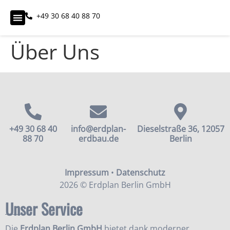
+49 30 68 40 88 70
Über Uns
+49 30 68 40
info@erdplan-
Dieselstraße 36, 12057
88 70
erdbau.de
Berlin
Impressum
•
Datenschutz
2026 © Erdplan Berlin GmbH
Unser Service
Die
Erdplan Berlin GmbH
bietet dank moderner