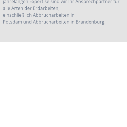
jahrelangen Expertise sind wir Ihr Ansprechpartner für
alle Arten der Erdarbeiten,
einschließlich
Abbrucharbeiten in
Potsdam
und
Abbrucharbeiten in Brandenburg
.