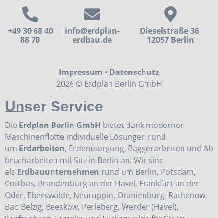
+49 30 68 40
info@erdplan-
Dieselstraße 36,
88 70
erdbau.de
12057 Berlin
Impressum
•
Datenschutz
2026 © Erdplan Berlin GmbH
Unser Service
Die
Erdplan Berlin GmbH
bietet dank moderner
Maschinenflotte individuelle Lösungen rund
um
Erdarbeiten
,
Erdentsorgung
,
Baggerarbeiten
und
Ab
brucharbeiten
mit Sitz in Berlin an. Wir sind
als
Erdbauunternehmen
rund um Berlin, Potsdam,
Cottbus, Brandenburg an der Havel, Frankfurt an der
Oder, Eberswalde, Neuruppin, Oranienburg, Rathenow,
Bad Belzig, Beeskow, Perleberg, Werder (Havel),