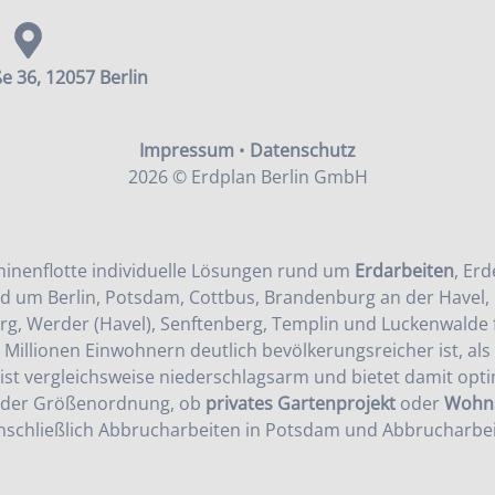
e 36, 12057 Berlin
Impressum
•
Datenschutz
2026 © Erdplan Berlin GmbH
inenflotte individuelle Lösungen rund um
Erdarbeiten
,
Erd
d um Berlin, Potsdam, Cottbus, Brandenburg an der Havel, 
rg, Werder (Havel), Senftenberg, Templin und Luckenwalde f
s Millionen Einwohnern deutlich bevölkerungsreicher ist, al
ist vergleichsweise niederschlagsarm und bietet damit opt
jeder Größenordnung, ob
privates Gartenprojekt
oder
Wohns
nschließlich
Abbrucharbeiten in Potsdam
und
Abbrucharbei